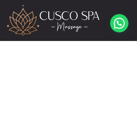
reservas@cuscospamassage.com
+51 974 391 149
+51 984 276 503
Links
Contact
Pricing Plans
Promotions