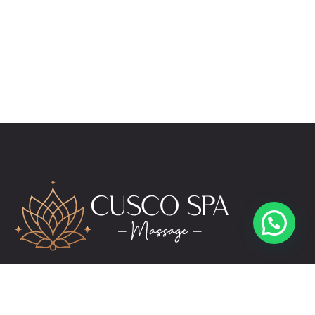
reservas@cuscospamassage.com
+51 974 391 149