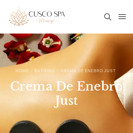
HOME
BATHING
CREMA DE ENEBRO JUST
Crema De Enebro
Just