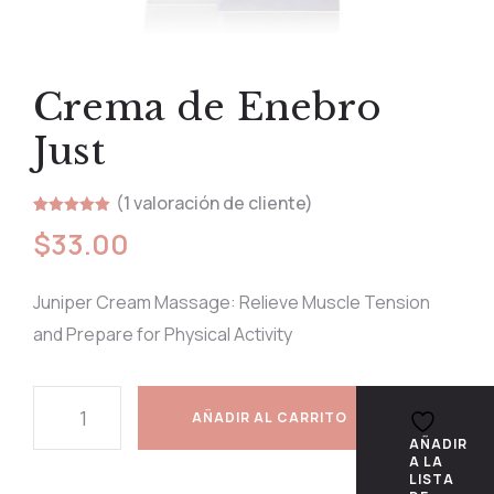
Crema de Enebro
Just
(
1
valoración de cliente)
Valorado
1
$
33.00
con
5.00
de 5 en
base a
valoración
de un
Juniper Cream Massage: Relieve Muscle Tension
cliente
and Prepare for Physical Activity
AÑADIR AL CARRITO
AÑADIR
A LA
LISTA