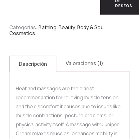
DE
DESEOS
Categorías:
Bathing
,
Beauty
,
Body & Soul
,
Cosmetics
Valoraciones (1)
Descripción
Heat and massages are the oldest
recommendation for relieving muscle tension
and the discomfort it causes due to issues like
muscle contractions, posture problems, or
physical activity itself. A massage with Juniper
Cream relaxes muscles, enhances mobility in