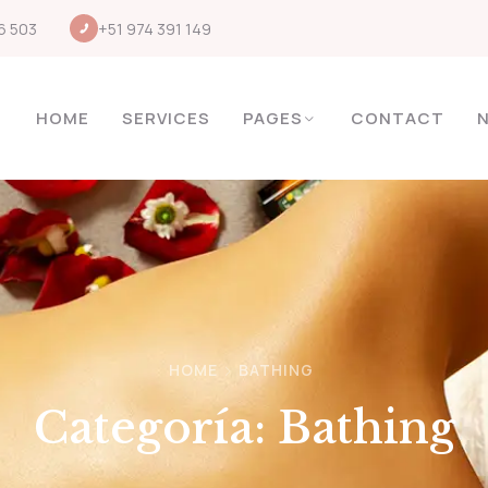
6 503
+51 974 391 149
HOME
SERVICES
PAGES
CONTACT
HOME
BATHING
Categoría:
Bathing