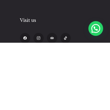
Visit us
pm
Calle Triunfo 338, Cusco