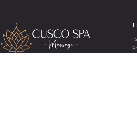
L
C
Pr
P
reservas@cuscospamassage.com
O
+51 974 391 149
+51 984 276 503