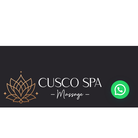
reservas@cuscospamassage.com
+51 974 391 149